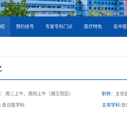
绍
预约挂号
专家专科门诊
医疗特色
名中医
之
间：
周二上午、周四上午（潮王院区）
职称：
主任
:
急诊医学科
主攻学科:
急