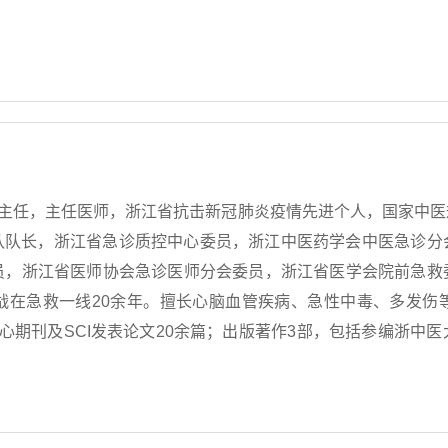
CU主任，主任医师，浙江省抗击新冠肺炎疫情先进个人，国家中
团队队长，浙江省急诊质控中心委员，浙江中医药学会中医急诊分
员，浙江省医师协会急诊医师分会委员，浙江省医学会院前急救
战在急救一线20余年。擅长心脑血管疾病、急性中毒、多发伤
心期刊及SCI发表论文20余篇；出版著作3部，包括参编浙中