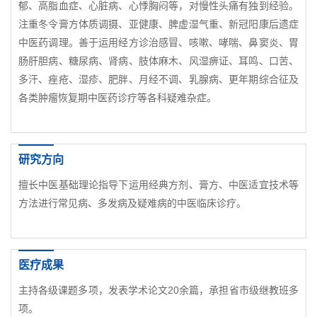
郁、高脂血症、心脏病、心悸胸闷等，对慢性头痛有独到经验。
注重冬令膏方体质调摄、亚健康、脾虚湿气重、新冠阳康后遗症
中医药调理。善于运用经方诊治感冒、咳嗽、哮喘、鼻窦炎、胃
肠肝胆病、糖尿病、肾病、肢体麻木、风湿痹证、耳鸣、口苦、
多汗、痤疮、湿疹、肥胖、月经不调、乳腺病、更年期综合征及
各类肿瘤恢复期中医药诊疗等各科疑难杂症。
研究方向
擅长中医基础理论指导下运用经典方剂、膏方、中医适宜技术等
方法进行常见病、多发病及疑难病的中医临床诊疗。
医疗成果
主持各级课题多项，发表学术论文20余篇，承担省市级继教班多
项。