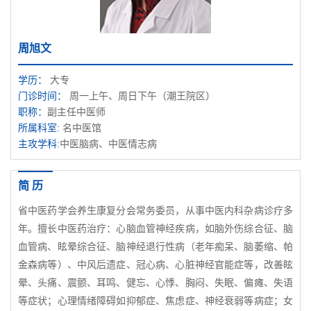
周旭文
学历：
大专
门诊时间：
周一上午、周日下午（潮王院区）
职称：
副主任中医师
所属科室:
名中医馆
主攻学科:
中医脑病、中医情志病
简 历
省中医药学会养生康复分会常务委员，从事中医内科杂病诊疗多
年。擅长中医药治疗：心脑血管神经疾病，如脑外伤综合征、脑
血管病、眩晕综合征、脑神经退行性病（老年痴呆、脑萎缩、帕
金森病等）、中风后遗症、冠心病、心脏神经官能症等，改善眩
晕、头痛、震颤、耳鸣、健忘、心悸、胸闷、失眠、偏瘫、失语
等症状；心理情绪障碍如抑郁症、焦虑症、神经衰弱等病症；女