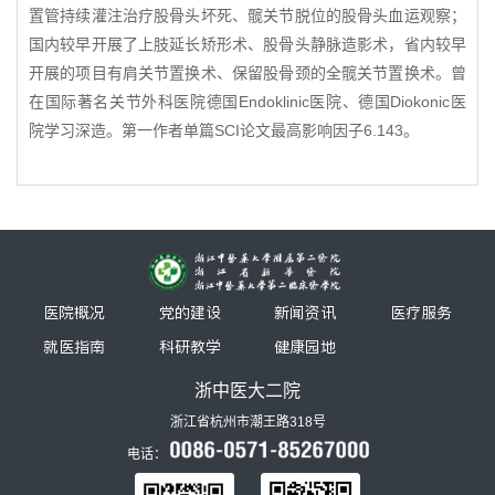
置管持续灌注治疗股骨头坏死、髋关节脱位的股骨头血运观察；
国内较早开展了上肢延长矫形术、股骨头静脉造影术，省内较早
开展的项目有肩关节置换术、保留股骨颈的全髋关节置换术。曾
在国际著名关节外科医院德国Endoklinic医院、德国Diokonic医
院学习深造。第一作者单篇SCI论文最高影响因子6.143。
医院概况
党的建设
新闻资讯
医疗服务
就医指南
科研教学
健康园地
浙中医大二院
浙江省杭州市潮王路318号
电话：