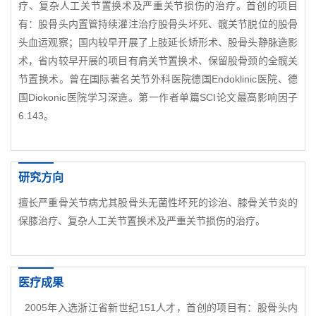
疗、复杂人工关节置换术及严重关节损伤的治疗。首创的项目
有：股骨头内置管持续灌注治疗股骨头坏死、髋关节脱位的股骨
头血运观察；国内较早开展了上肢延长矫形术、股骨头静脉造影
术，省内较早开展的项目有肩关节置换术、保留股骨颈的全髋关
节置换术。曾在国际著名关节外科医院德国Endoklinic医院、德
国Diokonic医院学习深造。第一作者单篇SCI论文最高影响因子
6.143。
研究方向
擅长严重骨关节病尤其股骨头无菌性坏死的诊治、膝骨关节炎的
保膝治疗、复杂人工关节置换术及严重关节损伤的治疗。
医疗成果
2005年入选浙江省新世纪151人才，首创的项目有：股骨头内