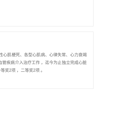
性心肌梗死、各型心肌病、心律失常、心力衰竭
血管疾病介入治疗工作 ，迄今为止独立完成心脏
等奖2项 ，二等奖2项 。