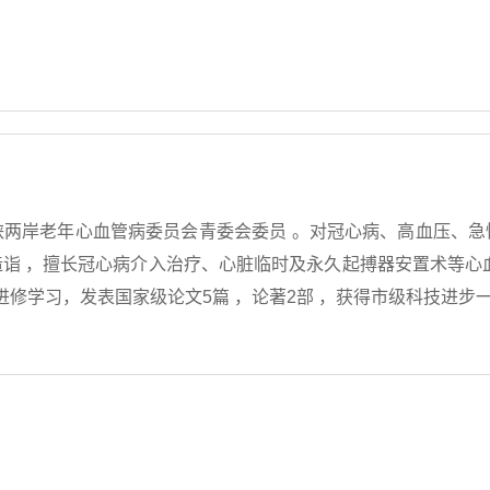
峡两岸老年心血管病委员会青委会委员 。对冠心病、高血压、急
诣 ，擅长冠心病介入治疗、心脏临时及永久起搏器安置术等心
进修学习，发表国家级论文5篇 ，论著2部 ，获得市级科技进步一