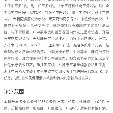
主任中医师2名，副主任医师1名，主治医师和住院医师7名。其中全
国优秀中医临床人才1名、省级名中医2名，博士学位4名，硕士学位
6名。专科配备肝病治疗仪、超声药物离子导入、中低频治疗仪、人
体成分分析仪、电子艾灸仪、肝脏弹性超声和脂肪半定量检测系
统、电子胃肠镜、DSA数字造影设备等国内外先进医疗设备。开展
肝穿刺病理诊断、无创肝硬度检测技术、内镜下治疗技术、肝癌介
入技术（TACE、RFA等）、血液净化疗法，结合传统电子艾灸、超
声药物导入疗法经络治疗、中频脉冲治疗、中药熏蒸、肝病治疗仪
照射疗法、耳穴埋豆等技术；中医经方、验方和协定方辨证论治个
体化治疗收效显著。承担国家级、省部级医学继续教育培训任务、
浙江中医药大学硕士本科生教学培训和浙江省住院医师规范化培训
任务，浙江省公民健康素养教育和传染病防控科普宣教。
诊疗范围
本科开展各类感染性和非感染性肝病，如病毒性肝炎、酒精性肝
病、药物性肝病、脂肪肝、肝纤维化、肝硬化、遗传代谢性肝病、