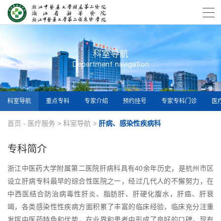
科室导航
Department navigation
科室导航
重点专科
专家介绍
预约挂号
专家专科门诊
医
首页
-
医疗服务
>
科室导航
>
肝病、感染性疾病科
专科简介
浙江中医药大学附属第二医院肝病科具有40余年历史，是杭州市区
设立肝病专科最早的综合性医院之一，经过几代人的不懈努力，在
中西医结合防治病毒性肝炎、脂肪肝、肝硬化腹水，肝癌、肝衰
竭，各类感染性性疾病方面积累了丰富的临床经验，临床充分注重
发挥中医药特色和优势，在业界和患者中形成了良好的口碑。现有