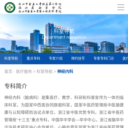
科室导航
Department navigation
科室导航
重点专科
专家介绍
预约挂号
专家专科门诊
医
首页
-
医疗服务
>
科室导航
>
神经内科
专科简介
神经内科（脑病科）是集医疗、教学、科研和科普宣传为一体的临
床科室，为国家中西医协同旗舰科室，国家中医药管理局中医脑健
康与认知障碍防治试点单位，浙江省中医优势专科，浙江省中医药
管理局“十三五”重点专科，中国卒中学会—卒中中心，浙江省脑卒中
诊治技术研究中心合作单位。心脑血管实验室为浙江省中医药管理