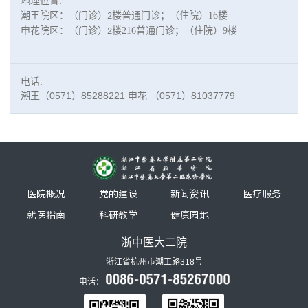
地理位置:
潮王院区：（门诊）
楼普通门诊；
（住院）16楼
2
申花
院区：（门诊）
楼
216普通门诊
；
（住院）
9楼
2
电话:
潮王（0571）85288221 申花 （0571）81037779
医院概况
党的建设
新闻资讯
医疗服务
就医指南
科研教学
健康园地
浙中医大二院
浙江省杭州市潮王路318号
电话：