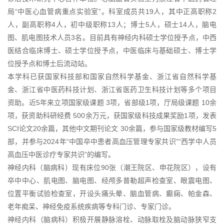
局“中医心血管病重点实验室”。科室成员共19人，其中正高职称2
人，副高职称4人，初中级职称13人；博士5人，硕士14人，脑电
图、肌电图技术人员3名。目前具有神经内科硕士学位授予点，中西
医结合临床博士、硕士学位授予点，中医临床与基础硕士、博士学
位授予点和博士后流动站。
本学科已获国家科技部和国家自然科学基金、浙江省自然科学基
金、浙江省中医药科技计划、浙江省医药卫生科技计划等多个项目
资助。近5年来立项国家级课题 3项，省部级1项，厅局级课题 10余
项，获资助科研经费 500余万元，获国家级科技成果奖励1项，发表
SCI论文20余篇，其他中文期刊论文 30余篇，参与国家级教材编写5
部，并参与2024年“中国卒中患者高血压管理专家共识”“西学中人员
高血压中医诊疗专家共识”的编写。
神经内科（脑病科）现有床位90张（潮王院区、申花院区），设有
卒中中心、肌电图、脑电图、经颅多普勒超声检查室、眼震电图、
位置平衡试验检查室，开设头痛头晕、脑血管病、癫痫、帕金森、
老年痴呆、神经免疫系统疾病等专科门诊、专家门诊。
神经内科（脑病科）积极开展静脉溶栓、动脉取栓及脑动脉狭窄支