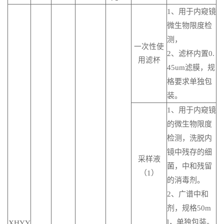
1、用于内窥镜
微生物限度检
测，
一次性使
2、滤杯内置0.
用滤杯
45um滤膜，规
格要求单独包
装。
1、用于内窥镜
的微生物限度
检测，洗脱内
镜中残存的细
采样液
菌，中和残留
（1）
的消毒剂。
2、广谱中和
剂，规格50m
l，单独包装。
XHYY