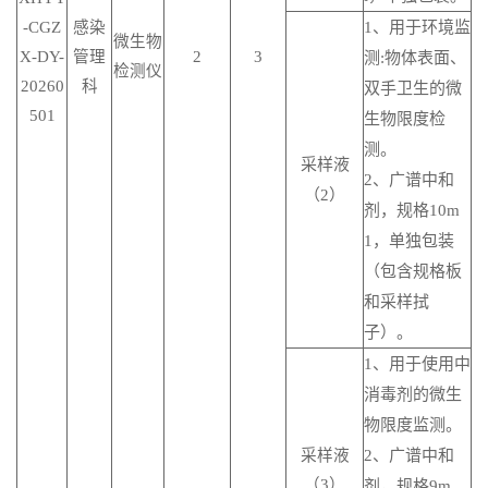
-CGZ
感染
1、用于环境监
微生物
X-DY-
管理
2
3
测:物体表面、
检测仪
20260
科
双手卫生的微
501
生物限度检
测。
采样液
2、广谱中和
（2）
剂，规格10m
1，单独包装
（包含规格板
和采样拭
子）。
1、用于使用中
消毒剂的微生
物限度监测。
采样液
2、广谱中和
（3）
剂，规格9m