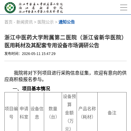
首页
-
新闻资讯
>
医院公示
>
通知公告
浙江中医药大学附属第二医院（浙江省新华医院）
医用耗材及其配套专用设备市场调研公告
发布时间：2026-05-11 15:47:29
我院将对下列项目进行
采购
信息征集
，欢迎有意向的供
应商积极报名参与。
一、
项目基本情况
设备预
算
项目编
申请
设备信
数量
产品名称
金额
备注
号
科室
息
（台）
（耗材）
（万
元）