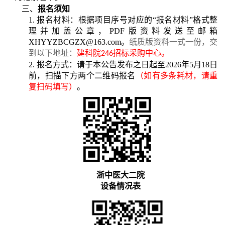
三、
报名须知
1.
报名材料：根据项目序号对应的
“报名材料”格式整
理并加盖公章
，
PDF版资料发送至邮箱
XHYYZBCGZX@163.com
。
纸质版资料一式一份，交
到以下地址：
建科院
招标采购中心
。
2
46
2.
报名方式：请于本公告发布之日起至
202
6
年
5
月
18
日
前，
扫描下方
两个
二维码报名
（
如有多条耗材，请重
复扫码填写）
。
浙中医大二院
设备情况表