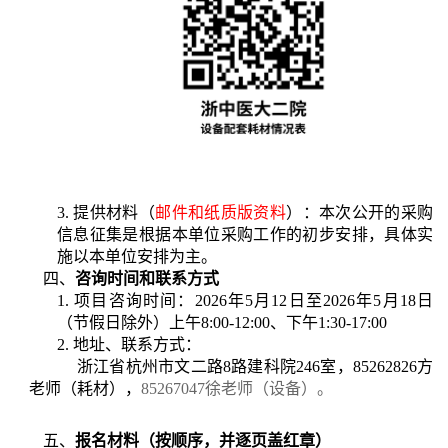
3.
提供材料
（
邮件和纸质版资料
）
：
本次公开的采购
信息征集是根据本单位采购工作的初步安排，具体实
施以本单位安排为主
。
四、
咨询时间和联系方式
1.
项目咨询时间：
202
6
年
5
月
12
日至
202
6
年
5
月
18
日
（节假日除外）上午
8:00-12:00、下午1:30-17:00
2.
地址、
联系方式：
浙江省杭州市
文二路
8路建科院246室，85262826方
老师（耗材），
85267047
徐老师（设备）。
五、
报名材料（按顺序，并逐页盖红章）