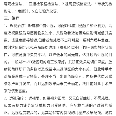
客观检查法：1.直接检眼镜检查法、2.视网膜镜检查法、3.带状光检
影法、4.角膜计、5.自动验光仪等。
三、治疗
1、
近视治疗：轻度和中度近视，可配以适度凹透镜片矫正视力。高
度近视戴镜后常感觉物象过小、头昏及看近物困难应酌情减低其度
数，或戴角膜接触镜,但后者如处理不当可引起一系列角膜并发症。
放射状角膜切开术;在角膜周边部（瞳孔区以外）作8～16条放射状切
口，可使角膜中央变平坦，以降低眼的屈光度，达到矫治近视的目
的。一般对2～8D近视眼的矫正效果好，其矫正效果与切口深度，放
射状角膜切开的条数以及保留中央透明区的大小有关。但此种手术
对角膜造成一定损伤，处理不当可出现角膜穿孔、内皮失代偿及感
染等严重并发症，而且远期效果尚未完全确定，故目前对此手术应
采取慎重态度。
2、远视治疗 ：远视眼，如果视力正常，又无自觉症状，不需处理。
如果有视力疲劳症状或视力已受影响，应配戴合适的凸透镜片矫
正。远视程度较高的，尤其是伴有内斜视的儿童应及早配镜。随着