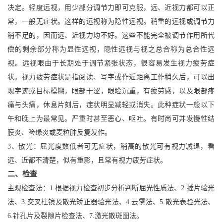
决定。轻度远视，用少部分调节力即可克服，远、近视力都可以正
常，一般无症状。这样的远视称为隐性远视。稍重的远视或调节力
稍不足的，因而远、近视力均不好。这些不能完全被调节作用所代
偿的剩余部分称为显性远视，隐性远视与视之总合称为总合性远
视。远视眼由于长期处于调节紧张状态，很容易发生视力疲劳症
状。视力疲劳症状是指阅读、写字或作近距离工作稍久后，可以出
现字迹或目标模糊，眼部干涩，眼睑沉重，有疲劳感，以及眼部疼
痛与头痛，休息片刻后，症状明显减轻或消失。此种症状一般以下
午和晚上为最常见。严重时甚至恶心、呕吐。有时尚可并发慢性结
膜炎、睑缘炎或麦粒肿反复发作。
3、散光：屈光度数低者可无症状，稍高的散光可有视力减退，看
远、近都不清楚，似有重影，且常有视力疲劳症状。
二、检查
主观检查法：1.根据视力检查初步分析判断屈光性质法、2.插片验光
法、3.交叉柱镜及散光矫正器验光法、4.云雾法、5.散光表验光法、
6.针孔片及裂隙片检查法、7.激光散斑图法。