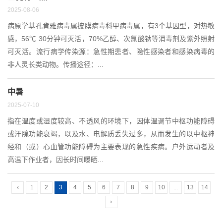
2025-08-06
病原学基孔肯雅病毒属披膜病毒科甲病毒属，有3个基因型，对热敏
感，56℃ 30分钟可灭活，70%乙醇、次氯酸钠等消毒剂及紫外照射
可灭活。流行病学传染源：急性期患者、隐性感染者和感染病毒的
非人灵长类动物。传播途径：...
中暑
2025-07-10
指在温度或湿度较高、不透风的环境下，因体温调节中枢功能障碍
或汗腺功能衰竭，以及水、电解质丢失过多，从而发生的以中枢神
经和（或）心血管功能障碍为主要表现的急性疾病。户外运动者及
高温下作业者，因长时间曝晒...
‹
1
2
3
4
5
6
7
8
9
10
...
13
14
›