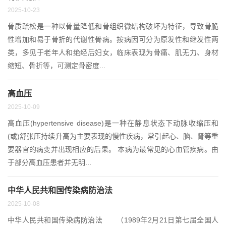
2025-10-23
骨质疏松是一种以骨量降低和骨组织微结构破坏为特征，导致骨脆
性增加和易于骨折的代谢性骨病。按病因可分为原发性和继发性两
类，多见于老年人和绝经后妇女，临床表现为骨痛、肌无力、身材
缩短、骨折等，可测定骨密度...
高血压
2025-10-09
高血压(hypertensive disease)是一种在静息状态下动脉收缩压和
(或)舒张压持续升高为主要表现的慢性疾病，常引起心、脑、肾等重
要器官的病变并出现相应的后果。 本病为最常见的心血管疾病。由
于部分高血压患者并无明...
​中华人民共和国传染病防治法
2025-10-08
中华人民共和国传染病防治法 （1989年2月21日第七届全国人