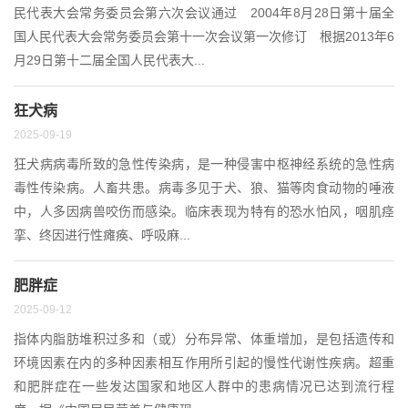
民代表大会常务委员会第六次会议通过 2004年8月28日第十届全
国人民代表大会常务委员会第十一次会议第一次修订 根据2013年6
月29日第十二届全国人民代表大...
狂犬病
2025-09-19
狂犬病病毒所致的急性传染病，是一种侵害中枢神经系统的急性病
毒性传染病。人畜共患。病毒多见于犬、狼、猫等肉食动物的唾液
中，人多因病兽咬伤而感染。临床表现为特有的恐水怕风，咽肌痉
挛、终因进行性瘫痪、呼吸麻...
肥胖症
2025-09-12
指体内脂肪堆积过多和（或）分布异常、体重增加，是包括遗传和
环境因素在内的多种因素相互作用所引起的慢性代谢性疾病。超重
和肥胖症在一些发达国家和地区人群中的患病情况已达到流行程