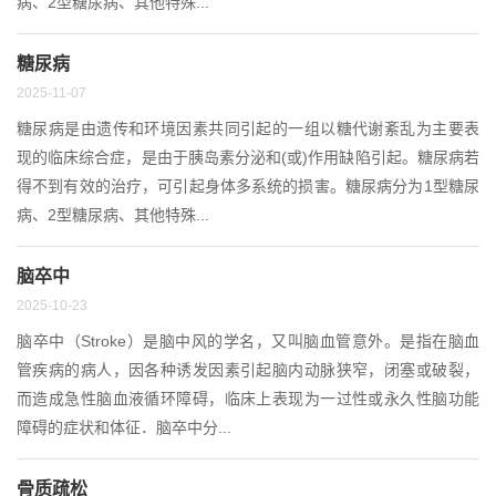
病、2型糖尿病、其他特殊...
糖尿病
2025-11-07
糖尿病是由遗传和环境因素共同引起的一组以糖代谢紊乱为主要表
现的临床综合症，是由于胰岛素分泌和(或)作用缺陷引起。糖尿病若
得不到有效的治疗，可引起身体多系统的损害。糖尿病分为1型糖尿
病、2型糖尿病、其他特殊...
脑卒中
2025-10-23
脑卒中（Stroke）是脑中风的学名，又叫脑血管意外。是指在脑血
管疾病的病人，因各种诱发因素引起脑内动脉狭窄，闭塞或破裂，
而造成急性脑血液循环障碍，临床上表现为一过性或永久性脑功能
障碍的症状和体征．脑卒中分...
骨质疏松