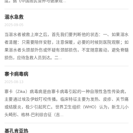
度。据《中国居民营养与健康现...
溺水急救
2025-09-05
当溺水者被救上岸之后，首先我们要判断他的状态：一、如果溺水
者清醒：只需要陪伴安慰，注意保暖，必要的时候到医院观察；如
果溺水者头颈部外伤或怀疑有颈部损伤，不宜随意搬动，避免脊髓
损伤，应待急救人员到达。二...
寨卡病毒病
2025-08-13
寨卡（Zika）病毒病是由寨卡病毒引起的一种自限性急性传染病，
主要通过埃及伊蚊叮咬传播。临床特征主要为发热、皮疹、关节痛
或结膜炎，极少引起死亡。世界卫生组织（WHO）认为，新生儿小
头畸形、格林-巴利综合征（吉...
基孔肯亚热