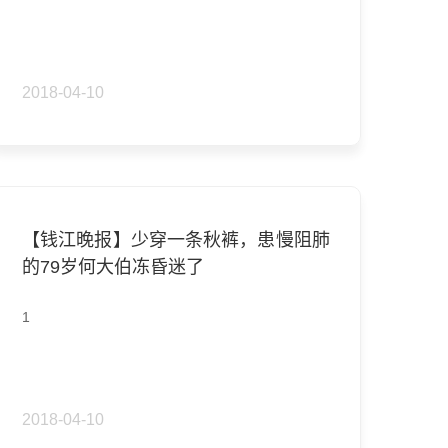
2018-04-10
【钱江晚报】少穿一条秋裤，患慢阻肺
的79岁何大伯冻昏迷了
1
2018-04-10