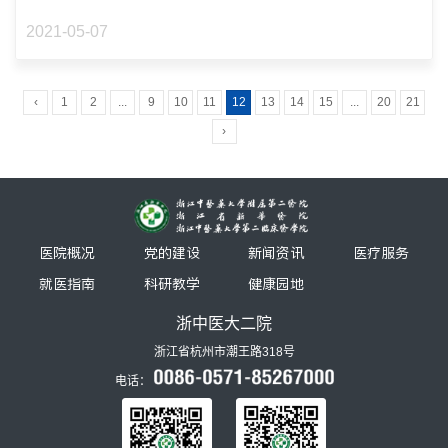
2021-05-07
‹
1
2
...
9
10
11
12
13
14
15
...
20
21
›
医院概况
党的建设
新闻资讯
医疗服务
就医指南
科研教学
健康园地
浙中医大二院
浙江省杭州市潮王路318号
电话：