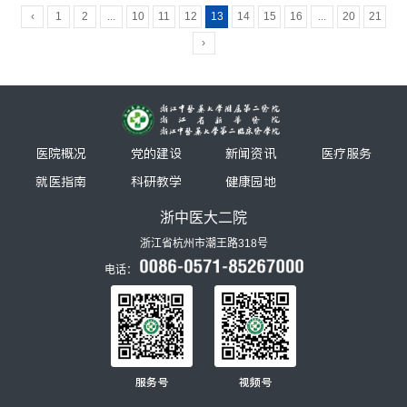
‹
1
2
...
10
11
12
13
14
15
16
...
20
21
›
医院概况
党的建设
新闻资讯
医疗服务
就医指南
科研教学
健康园地
浙中医大二院
浙江省杭州市潮王路318号
电话：
服务号
视频号