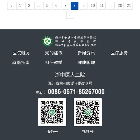
‹
1
2
...
5
6
7
8
9
10
11
...
20
21
›
医院概况
党的建设
新闻资讯
医疗服务
就医指南
科研教学
健康园地
浙中医大二院
浙江省杭州市潮王路318号
电话：
服务号
视频号