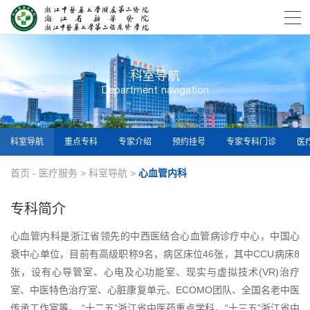
科室导航
Department navigation
科室导航
重点专科
专家介绍
预约挂号
专家专科门诊
医
首页
-
医疗服务
>
科室导航
>
心血管内科
专科简介
心血管内科是浙江省领先的中西医结合心血管病诊疗中心，中国心
衰中心单位，目前有高级职称9名，病区床位46张，其中CCU病床8
张，设有心导管室、心电及心功能室、现实与虚拟技术(VR)治疗
室、中医特色治疗室、心脏康复单元、ECOMO团队、全国名老中医
传承工作室等。 “十二五”浙江省中医药重点学科，“十三五”浙江省中