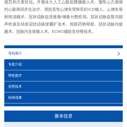
规范和方案优化。开展永久人工心脏起搏器植入术、慢性心力衰竭
的心脏再同步化治疗、预防恶性心律失常猝死的ICD植入、心律失常
射频消融术、冠状动脉血流储备/储备分数检测、冠状动脉血管内超
声检查及经皮冠状动脉球囊扩张术、局部药物释放、冠状动脉内旋
磨术、冠脉内支架植入术、ECMO辅助支持等技术。
专科简介
专家介绍
特色医疗
优势技术
科研成果
基本信息