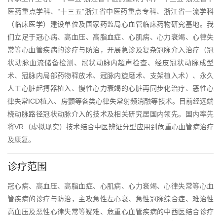
医药重点学科、“十三五”浙江省中医药重点专科、浙江省一流学科
（临床医学）建设单位及国家药监局心血管临床药物研究基地。我
们立足于冠心病、高血压、高脂血症、心肌病、心力衰竭、心律失
常等心血管疾病的诊疗与防治，开展急诊及复杂冠脉介入治疗（冠
状动脉血流储备检测、冠状动脉内超声检查、经皮冠状动脉成型
术、冠脉内局部药物释放术、冠脉内旋磨术、支架植入术）、永久
人工心脏起搏器植入、慢性心力衰竭的心脏再同步化治疗、恶性心
律失常ICD植入、房颤等各类心律失常射频消融等技术。目前经远端
桡动脉路径冠状动脉介入的技术及相关研究居国内领先。国内率先
将VR（虚拟现实）技术结合中医辨证分型应用到危重心血管病治疗
及康复。
诊疗范围
冠心病、高血压、高脂血症、心肌病、心力衰竭、心律失常等心血
管疾病的诊疗与防治，主攻急性左心衰、急性冠脉综合症、难治性
高血压及恶性心律失常等疑难、危重心血管疾病的中西医结合诊疗