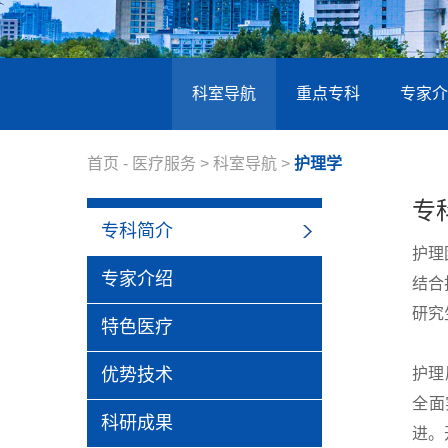
科室导航
重点专科
专家介
首页
-
医疗服务
>
科室导航
>
护理学
专
专科简介
护理
专家介绍
结合
研究
特色医疗
优势技术
护理
全面
科研成果
进。