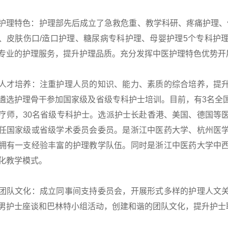
护理特色：护理部先后成立了急救危重、教学科研、疼痛护理、健
、皮肤伤口/造口护理、糖尿病专科护理、母婴护理5个专科护
专业的护理服务，提升护理品质。充分发挥中医护理特色优势开
人才培养：注重护理人员的知识、能力、素质的综合培养，提
遴选护理骨干参加国家级及省级专科护士培训。目前，有3名全
疗师，30名省级专科护士。选派护士长赴香港、美国、德国等
任国家级或省级学术委员会委员。是浙江中医药大学、杭州医
拥有一支经验丰富的护理教学队伍。同时是浙江中医药大学中
化教学模式。
团队文化：成立同事间支持委员会，开展形式多样的护理人文
男护士座谈和巴林特小组活动，创建和谐的团队文化，提升护士