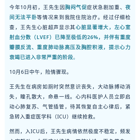
今年10月初，王先生因
胸闷气促
症状急剧加重、
夜
间无法平卧
等情况来到我院住院治疗。经过仔细检
查，王先生心脏超声显示其
心脏显著增大
，左心室
射血分数（LVEF）已降至极低的26%，并伴有重度
瓣膜反流、重度肺动脉高压及胸腔积液，提示心力
衰竭已进入非常严重的阶段
。
10月6日中午，险情骤现。
王先生在病房如厕时突然意识丧失，大动脉搏动消
失，瞳孔散大，命悬一线。心内科医护人员立即启
动心肺复苏、气管插管，待其恢复自主心律后，紧
急转入重症医学科（ICU）继续抢救。
然而，入ICU后，王先生病情依然极度不稳定，频发