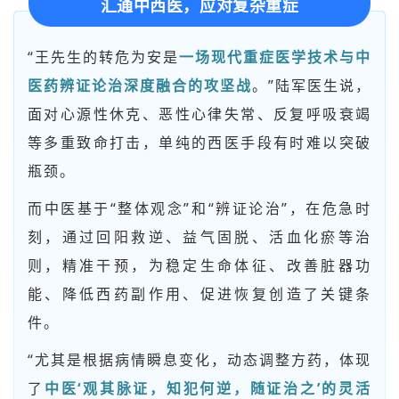
汇通中西医，应对复杂重症
“王先生的转危为安是
一场现代重症医学技术与中
医药辨证论治深度融合的攻坚战
。”陆军医生说，
面对心源性休克、恶性心律失常、反复呼吸衰竭
等多重致命打击，单纯的西医手段有时难以突破
瓶颈。
而中医基于“整体观念”和“辨证论治”，在危急时
刻，通过回阳救逆、益气固脱、活血化瘀等治
则，精准干预，为稳定生命体征、改善脏器功
能、降低西药副作用、促进恢复创造了关键条
件。
“尤其是根据病情瞬息变化，动态调整方药，体现
了
中医‘观其脉证，知犯何逆，随证治之’的灵活