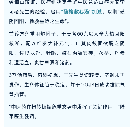
经慎重辨证，医疗组决定借鉴中医急危重症大家李
可老先生的经验，启用
“破格救心汤”加减
，以期“破
阴回阳，挽救垂绝之生命”。
首诊方剂重用炮附子、干姜各60克以大辛大热回阳
救逆，配以红参大补元气，山萸肉敛固欲脱之阴
阳，佐以龙骨、牡蛎、磁石潜镇安神，茯苓、丹参
利湿活血，炙甘草调和诸药。
3剂汤药后，奇迹初现：王先生意识转清，室颤未再
发作，生命体征趋于稳定，并于10月8日成功拔除气
管插管。
“中医药在扭转极端危重态势中发挥了关键作用！”陆
军医生强调。