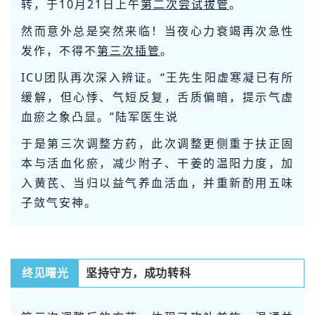
转，于10月21日上午
第二次尝试拔管
。
然而意外总是突然来临！当夜心力衰竭再次急性
发作，不得不
第三次插管
。
ICU团队再次深入辨证。“王先生阳虚寒凝已有所
缓解，但心悸、气短反复，舌质偏暗，提示气虚
血瘀之象凸显。”陆军医生说
于是第三次调整方药，此次调整更侧重于扶正固
本与活血化瘀，减少附子、干姜的温阳力度，加
入黄芪、当归以益气养血活血，并重新酌用五味
子敛气安神。
终见曙光
坚持守方，成功转科