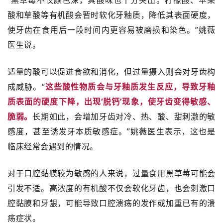
“黑草莓不仅颜色深，其酸味也十分突出。柠檬酸、苹果
酸和草酸等有机酸会暂时软化牙釉质，降低其表面硬度，
使牙齿在食用后一段时间内更容易被磨损和染色。”姚薇
医生说。
适量的酸可以促进食欲和消化，但过量摄入则会对牙齿构
成威胁。“
这些酸性物质会与牙釉质发生反应，导致牙釉
质表面的硬度下降，出现‘脱钙’现象，使牙齿变得敏感、
脆弱。
长期如此，会增加牙齿对冷、热、酸、甜刺激的敏
感度，甚至诱发牙本质敏感症。”姚薇医生表示，这也是
临床经常会遇到的情况。
对于口腔黏膜较为敏感的人来说，过量食用黑草莓可能会
引发不适。高浓度的有机酸不仅会软化牙齿，也会刺激口
腔黏膜和牙龈，可能导致口腔溃疡的发作或加重已有的溃
疡症状。