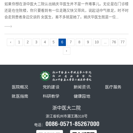
如果你想在浙中医大二院认出姚庆华医生并不是一件难事儿。无论是在门诊楼
还是在住院楼，你只要看到有一位走路又快又带风，说起话中气很足，时不时
会走到患者身边交谈的 女医生，差不多就是她了。姚庆华医生既是一位...
‹
1
2
3
4
5
6
7
8
9
10
...
76
77
›
医院概况
党的建设
新闻资讯
医疗服务
就医指南
科研教学
健康园地
浙中医大二院
浙江省杭州市潮王路318号
电话：