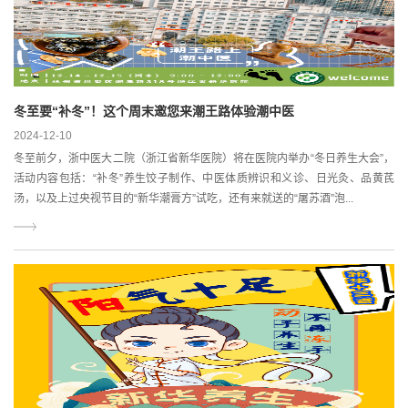
冬至要“补冬”！这个周末邀您来潮王路体验潮中医
2024-12-10
冬至前夕，浙中医大二院（浙江省新华医院）将在医院内举办“冬日养生大会”，
活动内容包括：“补冬”养生饺子制作、中医体质辨识和义诊、日光灸、品黄芪
汤，以及上过央视节目的“新华潮膏方”试吃，还有来就送的“屠苏酒”泡...