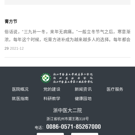
膏方节
俗话说，“三九补一冬，来年无病痛。”一般立冬节气之后，寒意渐
浓，每年这个时候，吃膏方进补成为越来越多人的选择。每年都会
有不少“膏方铁粉”来到浙江中医药大学附属第二医院（浙江省新华医
29
2021-12
院）咨询膏方，而医院举办...
医院概况
党的建设
新闻资讯
医疗服务
就医指南
科研教学
健康园地
浙中医大二院
浙江省杭州市潮王路318号
电话：