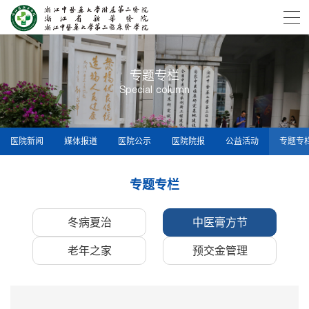
专题专栏
Special column
医院新闻
媒体报道
医院公示
医院院报
公益活动
专题专
专题专栏
冬病夏治
中医膏方节
老年之家
预交金管理