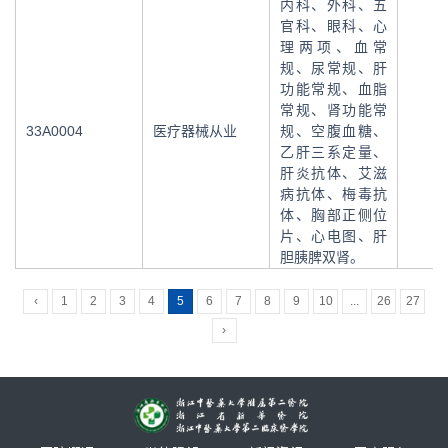
内科、外科、五
官科、眼科、心
理两项、血常
规、尿常规、肝
功能常规、血脂
常规、肾功能常
33A0004
医疗器械从业
规、空腹血糖、
乙肝三系定量、
肝炎抗体、艾滋
病抗体、梅毒抗
体、胸部正侧位
片、心电图、肝
胆胰脾双肾。
‹
1
2
3
4
5
6
7
8
9
10
...
26
27
›