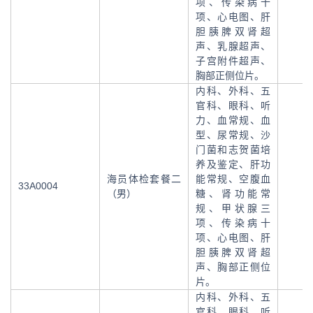
项、传染病十
项、心电图、肝
胆胰脾双肾超
声、乳腺超声、
子宫附件超声、
胸部正侧位片。
内科、外科、五
官科、眼科、听
力、血常规、血
型、尿常规、沙
门菌和志贺菌培
养及鉴定、肝功
海员体检套餐二
能常规、空腹血
33A0004
（男）
糖、肾功能常
规、甲状腺三
项、传染病十
项、心电图、肝
胆胰脾双肾超
声、胸部正侧位
片。
内科、外科、五
官科、眼科、听