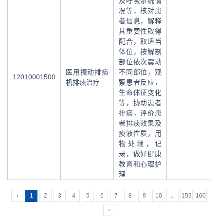
及呼吸系统情
况等，核对患
者信息，解释
其重要性取得
配合，取适当
体位，按解剖
部位依次震动
医用振动排痰
不同部位，观
12010001500
机排痰治疗
察患者反应，
生命体征变化
等，协助患者
排痰，评价患
者排痰效果及
痰液性质，用
物处理，记
录，做好健康
教育和心理护
理
‹
1
2
3
4
5
6
7
8
9
10
...
159
160
›