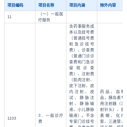
项目编码
项目名称
项目内涵
除外内容
（一）一般医
11
疗服务
含药事服务成
本以及挂号费
（普通挂号费
和急诊挂号
费）、诊查费
（普通门诊诊
查费和门急诊
留观诊查
费）、注射费
（肌肉注射、
皮下注射、皮
内注射、皮
药品、血制
试、静脉注
品，胰岛素专
射、静脉输
用注射器（注
液、小儿静脉
射针头）、肝
3．一般诊疗
输液）。不含
素帽、化疗
1103
费
专家门诊挂号
泵、三通管、