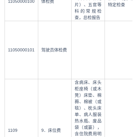
11050000100
体检费
片）、五官等
特定检查
科的常规检
查，总检报告
11050000101
驾驶员体检费
含病床、床头
柜座椅（或木
凳）床垫、棉
褥、棉被（或
毯）、枕头床
单、病人服装
热水瓶、废品
袋（或篓），
1109
9．床位费
含住院费用明