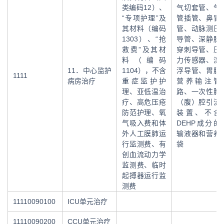
类编码12）、
气切套管、气
“专项护理”及
管插管、鼻胃
其材料（编码
管、动脉测压
1303）、“抢
导管、深静脉
救费”及其材
穿刺导管、压
料（编码
力传感器、漂
11．中心监护
1104），不含
浮导管、胃肠
1111
病房治疗
重症监护护
营养输注管
理、亚低温治
路、一次性胸
疗、高危压疮
（腹）腔引流
防范护理、氧
装置、不含
气吸入费和体
DEHP成分的
外人工膜肺运
输液器和营养
行监测费、有
袋
创血流动力学
监测费、临时
起搏器运行监
测费
11110090100
ICU单元治疗
11110090200
CCU单元治疗