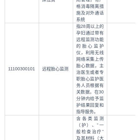
格消毒隔离措
施及对外通话
系统
指28周以上的
孕妇通过带有
远程监测功能
的胎心监护
仪，利用无线
网络采集上传
胎心数据，主
11100300101
远程胎心监测
治医生或者专
职胎心监护医
务人员根据有
关数据，在30
分钟内给予监
护结果回复和
指导服务。
含各类监测
（护）、“一
般检查治疗”
及其材料（大