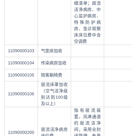
细清单；层流
洁净病房、中
心监护病房、
特殊防护病
房、急诊观察
床床位费中含
空调费
11090000103
气垫床加收
11090000104
传染病房加收
11090000105
陪客躺椅费
层流床罩加收
（空气洁净级
11090000106
别达到100级
及以上）
指有层流装
置，风淋通道
的层流洁净
层流洁净病房
间，采用全封
11090000200
床位费
闭管理，有严